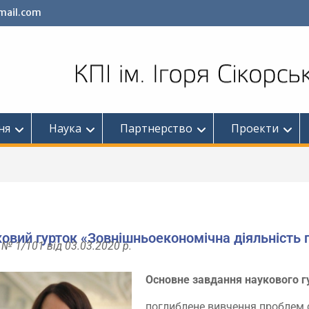
mail.com
ня
Наука
Партнерство
Проекти
овий гурток «Зовнішньоекономічна діяльність 
 № 1/101 від 03.03.2020 р.
Основне завдання наукового г
поглиблене вивчення проблем с