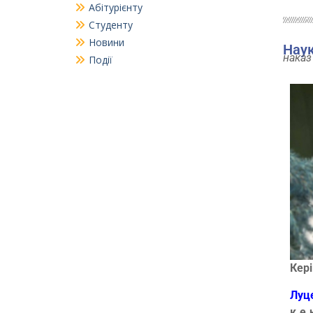
Абітурієнту
Студенту
Новини
Наук
наказ
Події
Кері
Луце
к.е.