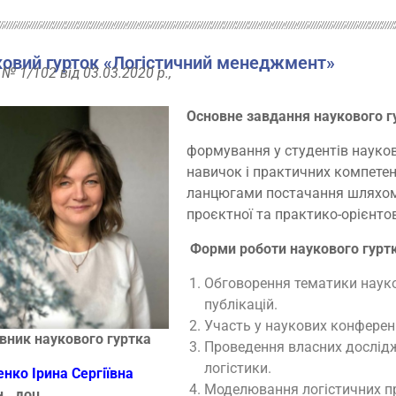
овий гурток «Логістичний менеджмент»
 № 1/102 від 03.03.2020 р.,
Основне завдання наукового г
формування у студентів науко
навичок і практичних компетент
ланцюгами постачання шляхом 
проєктної та практико-орієнтов
Форми роботи
наукового гурт
Обговорення тематики науков
публікацій.
Участь у наукових конференц
вник наукового гуртка
Проведення власних дослідж
логістики.
нко Ірина Сергіївна
Моделювання логістичних пр
н., доц.