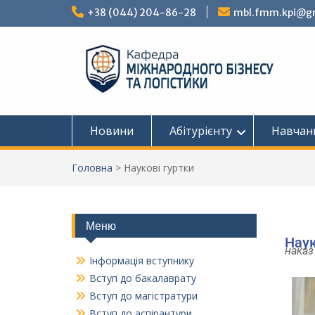
+38 (044) 204-86-28
mbl.fmm.kpi@g
Новини
Абітурієнту
Навчан
Головна
>
Наукові гуртки
Меню
Наук
наказ
Інформація вступнику
Вступ до бакалаврату
Вступ до магістратури
Вступ до аспірантури