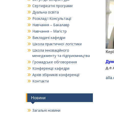
Сертифікатні програми
Дуальна освіта
Розклад і Консультації
Навчання – Бакалавр
Навчання – Магістр
Викладачі кафедри
Школа практичної логістики
Школа інноваційного
Кері
менеджменту та підприємництва
Дун
Громадське обговорення
д.е.
Конференції кафедри
Архів збірників конференції
alla
Контакти
Новини
Загальні новини