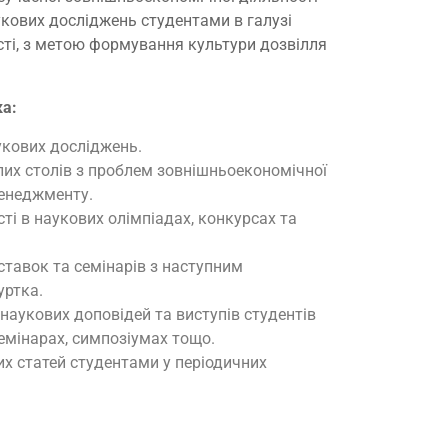
аукових досліджень студентами в галузі
сті, з метою формування культури дозвілля
ка:
укових досліджень.
лих столів з проблем зовнішньоекономічної
менеджменту.
сті в наукових олімпіадах, конкурсах та
ставок та семінарів з наступним
уртка.
 наукових доповідей та виступів студентів
емінарах, симпозіумах тощо.
их статей студентами у періодичних