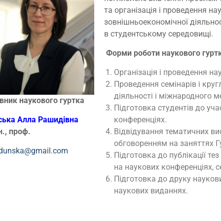
та організація і проведення н
зовнішньоекономічної діяльно
в студентському середовищі.
Форми роботи
наукового гурт
Організація і проведення на
Проведення семінарів і круг
діяльності і міжнародного 
вник наукового гуртка
Підготовка студентів до уча
конференціях.
ська Алла Рашидівна
Відвідування тематичних ви
н., проф.
обговоренням на заняттях Г
.dunska@gmail.com
Підготовка до публікації тез
на наукових конференціях, с
Підготовка до друку науков
наукових виданнях.