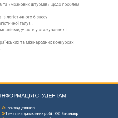
ів та «мозкових штурмів» щодо проблем
із логістичного бізнесу.
гістичної галузі.
мпаніями, участь у стажуваннях і
країнських та міжнародних конкурсах
.
ІНФОРМАЦІЯ СТУДЕНТАМ
Розклад дзвінків
Тематика дипломних робіт ОС Бакалавр