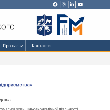
Про нас
Контакти
підприємства»
уртка:
учасної зовнішньоекономічної діяльності