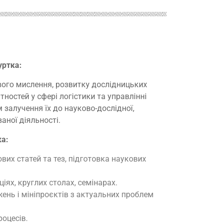
уртка:
вого мислення, розвитку дослідницьких
ностей у сфері логістики та управлінні
залучення їх до науково-дослідної,
аної діяльності.
ка:
их статей та тез, підготовка наукових
іях, круглих столах, семінарах.
ень і мініпроєктів з актуальних проблем
оцесів.