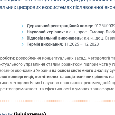
альних цифрових екосистемах післявоєнної еко
Державний реєстраційний номер:
0125U003
Науковий керівник:
к.е.н., проф. Смоляр Люб
Відповідальний виконавець:
к.е.н., доц. Са
Термін виконання:
11.2025 – 12.2028
 роботи:
розроблення концептуальних засад, методології та
ектуального управління сталим розвитком підприємств у 
воєнної економіки України
на основі системного аналізу су
вої конвергенції, когнітивних та соціотехнічних рішень на
тико-методологічних і науково-практичних рекомендацій щ
рентоспроможності та ефективності в умовах трансформац
а НДР
(ініціативна)