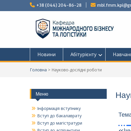
+38 (044) 204-86-28
mbl.fmm.kpi@g
Новини
Абітурієнту
Навчан
Головна
>
Науково-дослідні роботи
Нау
Меню
Інформація вступнику
Тем
Вступ до бакалаврату
Вступ до магістратури
«Інн
Вступ до аспірантури