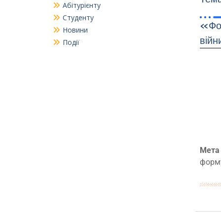
Абітурієнту
Студенту
«Фор
Новини
вій
Події
Мета 
форму