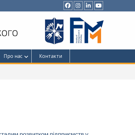
Про нас
Контакти
сталим розвитком підприємств у