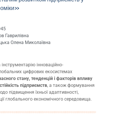
номіки»
945
ов Гаврилівна
вицька Олена Миколаївна
 інструментарію інноваційно-
глобальних цифрових екосистемах
часного стану, тенденцій і факторів впливу
 стійкість підприємств
, а також формування
одо підвищення їхньої адаптивності,
ії глобального економічного середовища.