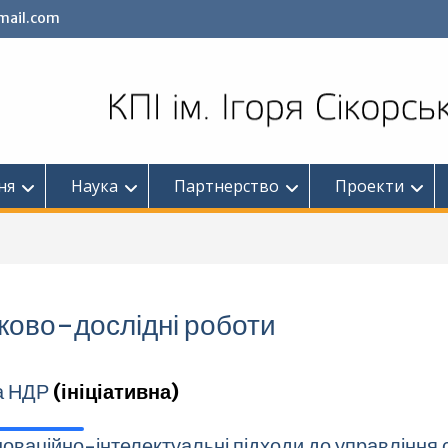
mail.com
ня
Наука
Партнерство
Проекти
ково-дослідні роботи
а НДР
(ініціативна)
оваційно-інтелектуальні підходи до управління 