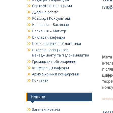
Сертифікатні програми
глоб
Дуальна освіта
Розклад і Консультації
Навчання – Бакалавр
Навчання – Магістр
Викладачі кафедри
Школа практичної логістики
Школа інноваційного
менеджменту та підприємництва
Мета
Громадське обговорення
інтел
Конференції кафедри
після
Архів збірників конференції
цифро
Контакти
теоре
конку
Новини
Загальні новини
Тем