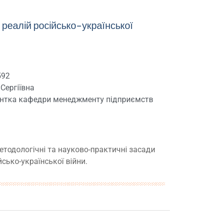
 реалій російсько-української
592
 Сергіївна
оцентка кафедри менеджменту підприємств
етодологічні та науково-практичні засади
сько-української війни.